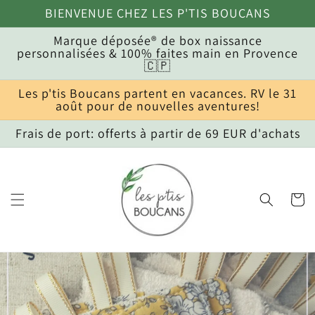
et
BIENVENUE CHEZ LES P'TIS BOUCANS
passer
au
Marque déposée® de box naissance
contenu
personnalisées & 100% faites main en Provence
🇨🇵
Les p'tis Boucans partent en vacances. RV le 31
août pour de nouvelles aventures!
Frais de port: offerts à partir de 69 EUR d'achats
Panier