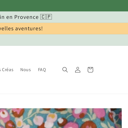
in en Provence 🇨🇵
velles aventures!
Connexion
Panier
s Créas
Nous
FAQ