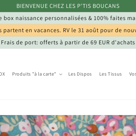
BIENVENUE CHEZ LES P'TIS BOUCANS
 box naissance personnalisées & 100% faites ma
s partent en vacances. RV le 31 août pour de nou
Frais de port: offerts à partir de 69 EUR d'achats
OX
Produits "à la carte"
Les Dispos
Les Tissus
Vo