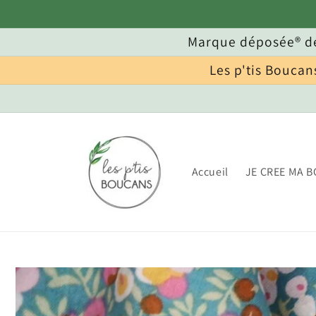
et
passer
au
Marque déposée® de
contenu
Les p'tis Boucan
Accueil
JE CREE MA B