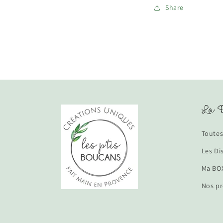
Share
La B
Toutes
Les Di
Ma BOX
Nos pr