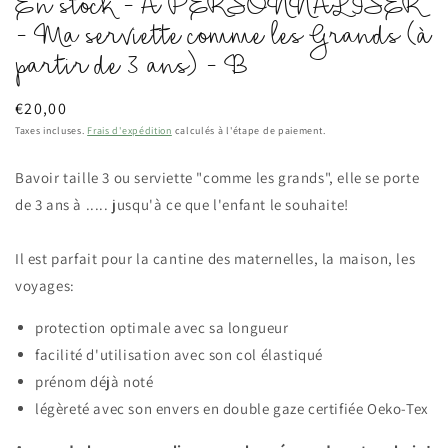
En stock - A PERSONNALISER
- Ma serviette comme les Grands (à
partir de 3 ans) - B
Prix
€20,00
habituel
Taxes incluses.
Frais d'expédition
calculés à l'étape de paiement.
Bavoir taille 3 ou serviette "comme les grands", elle se porte
de 3 ans à ..... jusqu'à ce que l'enfant le souhaite!
Il est parfait pour la cantine des maternelles, la maison, les
voyages:
protection optimale avec sa longueur
facilité d'utilisation avec son col élastiqué
prénom déjà noté
légèreté avec son envers en double gaze certifiée Oeko-Tex