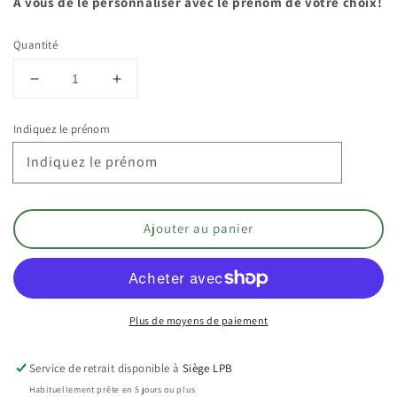
A vous de le personnaliser avec le prénom de votre choix!
Quantité
Réduire
Augmenter
la
la
quantité
quantité
Indiquez le prénom
de
de
En
En
Indiquez le prénom
stock
stock
-
-
A
A
Ajouter au panier
PERSONNALISER
PERSONNALISER
-
-
Ma
Ma
serviette
serviette
comme
comme
Plus de moyens de paiement
les
les
Grands
Grands
(à
(à
Service de retrait disponible à
Siège LPB
partir
partir
Habituellement prête en 5 jours ou plus