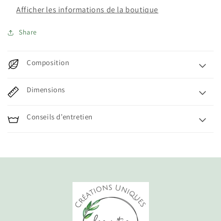
de
de
Afficher les informations de la boutique
3
3
ans)
ans)
Share
-
-
B
B
Composition
Dimensions
Conseils d’entretien