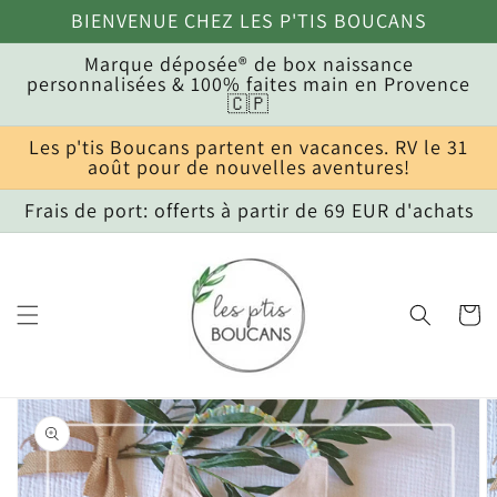
et
BIENVENUE CHEZ LES P'TIS BOUCANS
passer
au
Marque déposée® de box naissance
contenu
personnalisées & 100% faites main en Provence
🇨🇵
Les p'tis Boucans partent en vacances. RV le 31
août pour de nouvelles aventures!
Frais de port: offerts à partir de 69 EUR d'achats
Panier
Passer aux
informations
produits