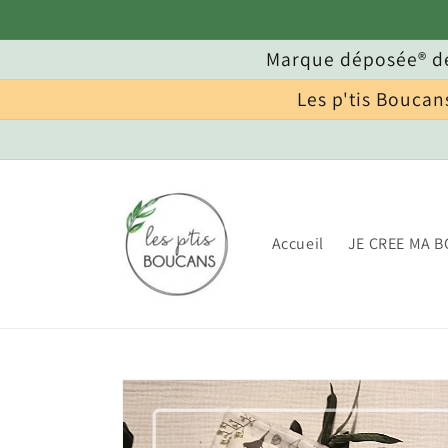
et
passer
au
Marque déposée® de
contenu
Les p'tis Boucan
Accueil
JE CREE MA B
Passer aux
informations
produits