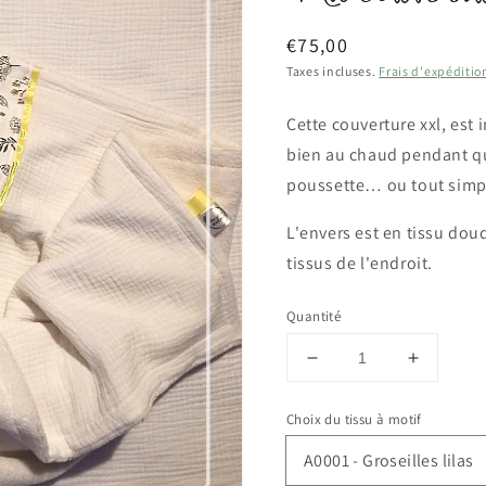
Prix
€75,00
habituel
Taxes incluses.
Frais d'expéditio
Cette couverture xxl, est
bien au chaud pendant que
poussette… ou tout simp
L'envers est en tissu dou
tissus de l'endroit.
Quantité
Réduire
Augment
la
la
quantité
quantité
Choix du tissu à motif
de
de
Ma
Ma
couverture
couvertu