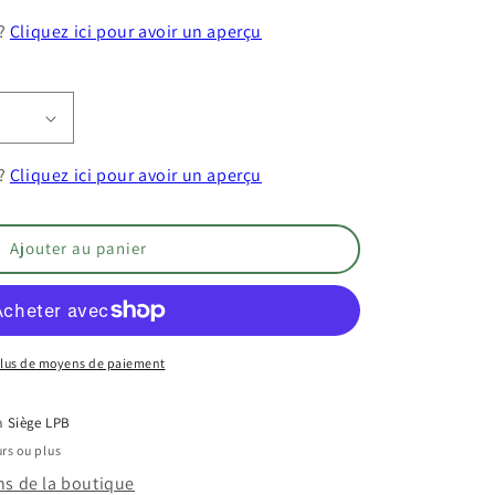
 ?
Cliquez ici pour avoir un aperçu
ce
 ?
Cliquez ici pour avoir un aperçu
Ajouter au panier
lus de moyens de paiement
 à
Siège LPB
rs ou plus
ns de la boutique