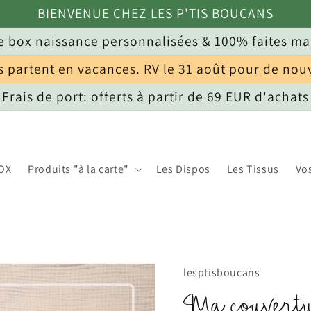
BIENVENUE CHEZ LES P'TIS BOUCANS
 box naissance personnalisées & 100% faites ma
s partent en vacances. RV le 31 août pour de nou
Frais de port: offerts à partir de 69 EUR d'achats
OX
Produits "à la carte"
Les Dispos
Les Tissus
Vo
lesptisboucans
Ma couvertu