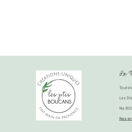
habituel
La B
Toutes
Les Di
Ma BOX
Nos pr