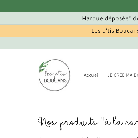
et
passer
au
Marque déposée® de
contenu
Les p'tis Boucan
Accueil
JE CREE MA B
Collection:
Nos produits "à la ca