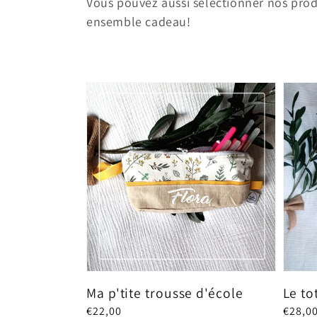
Vous pouvez aussi sélectionner nos pro
ensemble cadeau!
Ma p'tite trousse d'école
Le to
Prix
€22,00
Prix
€28,0