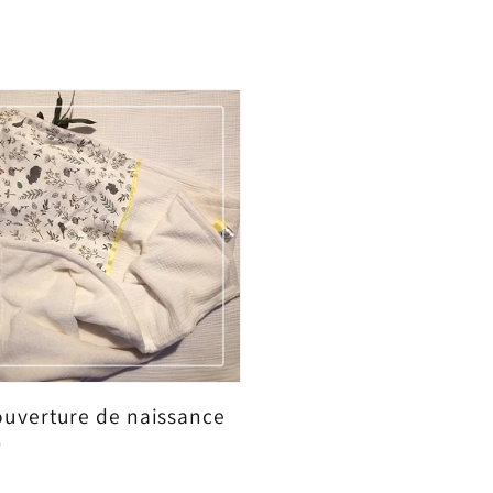
el
habituel
ouverture de naissance
0
el