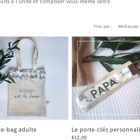
duits à l'unité et composer vous-même votre
Trier par :
te-bag adulte
Le porte-clés personnal
0
Prix
€12,00