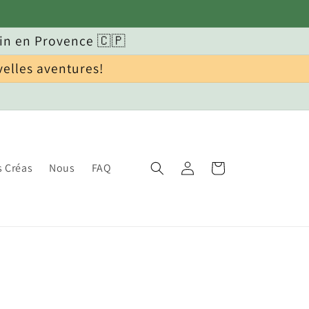
in en Provence 🇨🇵
velles aventures!
Connexion
Panier
s Créas
Nous
FAQ