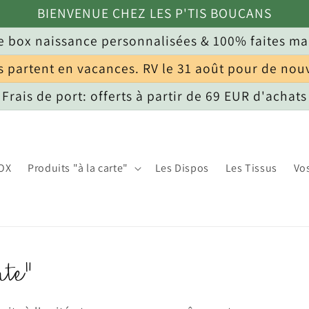
BIENVENUE CHEZ LES P'TIS BOUCANS
 box naissance personnalisées & 100% faites ma
s partent en vacances. RV le 31 août pour de nou
Frais de port: offerts à partir de 69 EUR d'achats
OX
Produits "à la carte"
Les Dispos
Les Tissus
Vo
rte"