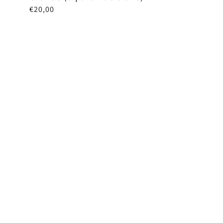
Prix
€20,00
habituel