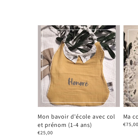
habituel
habitu
Mon bavoir d'école avec col
Ma c
et prénom (1-4 ans)
Prix
€75,0
habitu
Prix
€25,00